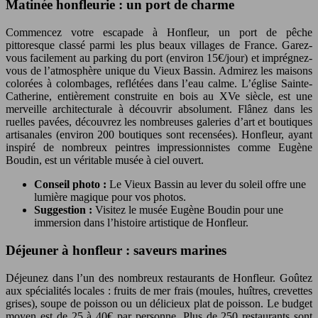
Matinée honfleurie : un port de charme
Commencez votre escapade à Honfleur, un port de pêche
pittoresque classé parmi les plus beaux villages de France. Garez-
vous facilement au parking du port (environ 15€/jour) et imprégnez-
vous de l’atmosphère unique du Vieux Bassin. Admirez les maisons
colorées à colombages, reflétées dans l’eau calme. L’église Sainte-
Catherine, entièrement construite en bois au XVe siècle, est une
merveille architecturale à découvrir absolument. Flânez dans les
ruelles pavées, découvrez les nombreuses galeries d’art et boutiques
artisanales (environ 200 boutiques sont recensées). Honfleur, ayant
inspiré de nombreux peintres impressionnistes comme Eugène
Boudin, est un véritable musée à ciel ouvert.
Conseil photo :
Le Vieux Bassin au lever du soleil offre une
lumière magique pour vos photos.
Suggestion :
Visitez le musée Eugène Boudin pour une
immersion dans l’histoire artistique de Honfleur.
Déjeuner à honfleur : saveurs marines
Déjeunez dans l’un des nombreux restaurants de Honfleur. Goûtez
aux spécialités locales : fruits de mer frais (moules, huîtres, crevettes
grises), soupe de poisson ou un délicieux plat de poisson. Le budget
moyen est de 25 à 40€ par personne. Plus de 250 restaurants sont