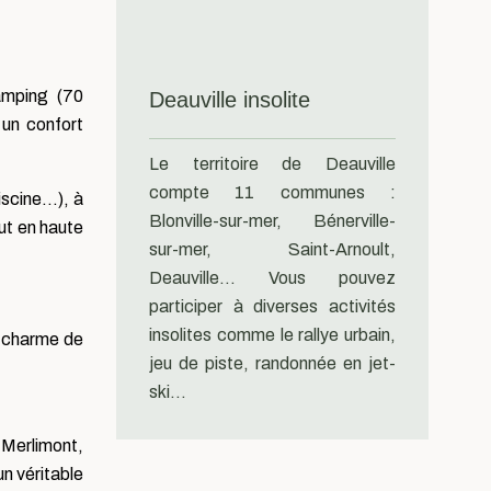
amping (70
Deauville insolite
 un confort
Le territoire de Deauville
compte 11 communes :
iscine…), à
Blonville-sur-mer, Bénerville-
out en haute
sur-mer, Saint-Arnoult,
Deauville… Vous pouvez
participer à diverses activités
insolites comme le rallye urbain,
e charme de
jeu de piste, randonnée en jet-
ski…
 Merlimont,
n véritable