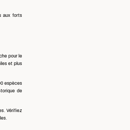
s aux forts
che pour le
les et plus
200 espèces
storique de
s. Vérifiez
les.