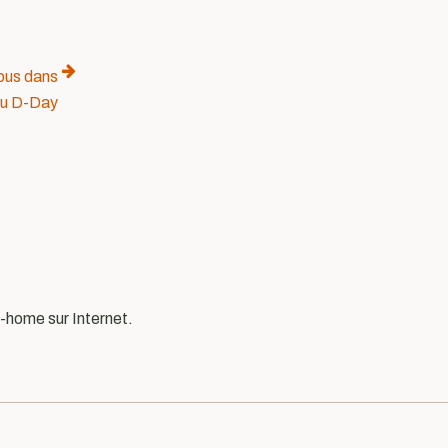
ous dans
 du D-Day
-home sur Internet.