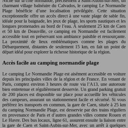
Niché sur la côte normande, précisément à Saint-Aubin-sur-Mer, un
charmant village balnéaire du Calvados, le camping Le Normandie
Plage bénéficie d’une localisation privilégiée. Cette situation
exceptionnelle offre un accès direct à une vaste plage de sable fin,
idéale pour la baignade, les jeux de plage, les sports nautiques et les
longues promenades au bord de l’eau. À seulement 25 km de Caen
et 50 km de Deauville, ce camping en Normandie est facilement
accessible tout en préservant son ambiance paisible et ressourçante.
La proximité de lieux emblématiques comme les plages du
Débarquement, distantes de seulement 15 km, en fait un point de
départ idéal pour explorer la richesse historique de la région.
Accès facile au camping normandie plage
Le camping Le Normandie Plage est aisément accessible en voiture
depuis les principales villes de la région et de France. En venant de
Paris, comptez environ 3 heures de route via l’A13, une autoroute
bien entretenue et régulièrement desservie. Un grand parking gratuit
de 200 places est disponible sur place pour accueillir les véhicules
des campeurs, assurant un stationnement facile et sécurisé. Si vous
préférez les transports en commun, la gare de Caen, située à 25 km
du camping Normandie Plage, est desservie par des trains réguliers
en provenance de Paris et d’autres grandes villes comme Rouen et
Le Havre. Des bus locaux, ligne 61, assurent ensuite la liaison entre
la gare de Caen et Saint-Aubin-sur-Mer, avec un arrêt à quelques