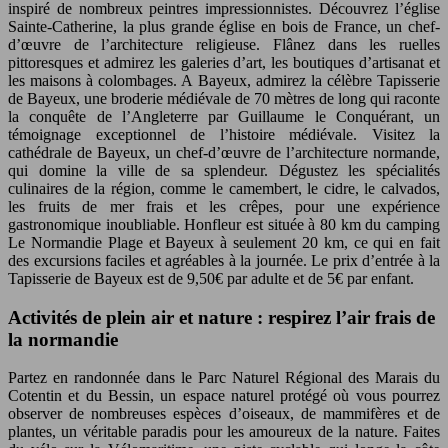
inspiré de nombreux peintres impressionnistes. Découvrez l’église
Sainte-Catherine, la plus grande église en bois de France, un chef-
d’œuvre de l’architecture religieuse. Flânez dans les ruelles
pittoresques et admirez les galeries d’art, les boutiques d’artisanat et
les maisons à colombages. A Bayeux, admirez la célèbre Tapisserie
de Bayeux, une broderie médiévale de 70 mètres de long qui raconte
la conquête de l’Angleterre par Guillaume le Conquérant, un
témoignage exceptionnel de l’histoire médiévale. Visitez la
cathédrale de Bayeux, un chef-d’œuvre de l’architecture normande,
qui domine la ville de sa splendeur. Dégustez les spécialités
culinaires de la région, comme le camembert, le cidre, le calvados,
les fruits de mer frais et les crêpes, pour une expérience
gastronomique inoubliable. Honfleur est située à 80 km du camping
Le Normandie Plage et Bayeux à seulement 20 km, ce qui en fait
des excursions faciles et agréables à la journée. Le prix d’entrée à la
Tapisserie de Bayeux est de 9,50€ par adulte et de 5€ par enfant.
Activités de plein air et nature : respirez l’air frais de
la normandie
Partez en randonnée dans le Parc Naturel Régional des Marais du
Cotentin et du Bessin, un espace naturel protégé où vous pourrez
observer de nombreuses espèces d’oiseaux, de mammifères et de
plantes, un véritable paradis pour les amoureux de la nature. Faites