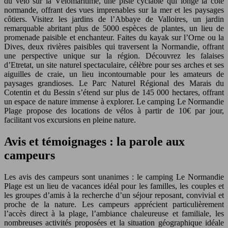
du vélo sur la Vélomaritime, une piste cyclable qui longe la côte
normande, offrant des vues imprenables sur la mer et les paysages
côtiers. Visitez les jardins de l’Abbaye de Valloires, un jardin
remarquable abritant plus de 5000 espèces de plantes, un lieu de
promenade paisible et enchanteur. Faites du kayak sur l’Orne ou la
Dives, deux rivières paisibles qui traversent la Normandie, offrant
une perspective unique sur la région. Découvrez les falaises
d’Etretat, un site naturel spectaculaire, célèbre pour ses arches et ses
aiguilles de craie, un lieu incontournable pour les amateurs de
paysages grandioses. Le Parc Naturel Régional des Marais du
Cotentin et du Bessin s’étend sur plus de 145 000 hectares, offrant
un espace de nature immense à explorer. Le camping Le Normandie
Plage propose des locations de vélos à partir de 10€ par jour,
facilitant vos excursions en pleine nature.
Avis et témoignages : la parole aux
campeurs
Les avis des campeurs sont unanimes : le camping Le Normandie
Plage est un lieu de vacances idéal pour les familles, les couples et
les groupes d’amis à la recherche d’un séjour reposant, convivial et
proche de la nature. Les campeurs apprécient particulièrement
l’accès direct à la plage, l’ambiance chaleureuse et familiale, les
nombreuses activités proposées et la situation géographique idéale