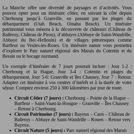
La Manche offre une diversité de paysages et d’activités. Vous
pouvez opter pour un itinéraire côtier, en suivant la côte depuis
Cherbourg jusqu’à Granville, en passant par les plages du
débarquement (Utah Beach, Omaha Beach). Un itinéraire
patrimonial vous mènera à la découverte de châteaux (Château de
Balleroy, Château de Pirou), d’abbayes (Abbaye de Saint-Wandrille,
Abbaye du Bec-Hellouin) et de villages pittoresques comme
Barfleur ou Veules-les-Roses. Un itinéraire nature vous permettra
d’explorer le Parc naturel régional des Marais du Cotentin et du
Bessin ou le bocage normand.
Un exemple d’itinéraire de 7 jours pourrait inclure : Jour 1-2 :
Cherbourg et la Hague, Jour 3-4 : Cotentin et plages du
débarquement, Jour 5-6: Granville et îles Chausey, Jour 7 : Retour.
Adaptez cet itinéraire à vos centres d’intérêt et à la durée de votre
séjour. Comptez environ 250 à 300 kilomètres par jour de route.
Circuit Côtier (7 jours) :
Cherbourg – Pointe de la Hague –
Barfleur – Saint-Vaast-la-Hougue – Granville – Îles Chausey
– Retour à Cherbourg.
Circuit Patrimoine (7 jours) :
Bayeux – Caen – Château de
Balleroy – Abbaye de Saint-Wandrille – Rouen – Retour vers
Bayeux.
Circuit Nature (5 jours) :
Parc naturel régional des Marais