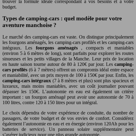
trouver la formule idéale correspondant à vos besoins et à votre
budget.
Types de camping-cars : quel modèle pour votre
aventure manchoise ?
Le marché des camping-cars est vaste. On distingue principalement
les fourgons aménagés, les camping-cars profilés et les camping-cars
intégraux. Les
fourgons aménagés
, compacts et maniables
(environ 5 à 6 mètres de long), sont parfaits pour explorer les routes
sinueuses et les petits villages de la Manche. Leur prix de location
en haute saison tourne autour de 80 à 120€ par jour. Les
camping-
cars profilés
(6 à 7 mètres) offrent un compromis idéal entre espace
et maniabilité, avec un prix moyen de 100 à 150€ par jour. Enfin, les
camping-cars intégraux
(7 à 8 mètres et plus) sont plus spacieux et
luxueux, mais moins maniables, avec un coût journalier pouvant
dépasser les 150€. L’autonomie en eau est également un critère
important : un fourgon aménagé peut avoir une autonomie de 70 à
100 litres, contre 120 à 150 litres pour un intégral.
Le choix dépendra de votre expérience de conduite, du nombre de
passagers, de votre budget et de vos envies de confort. Considérez
également l’autonomie en eau et en énergie (environ 120Ah pour les
batteries de service). Un panneau solaire supplémentaire peut
s’avérer judicieux pour une plus grande autonomie.