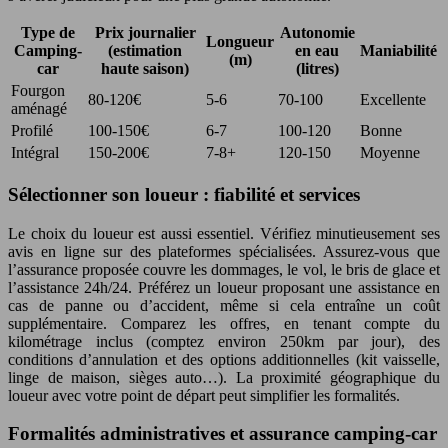
Type de
Prix journalier
Autonomie
Longueur
Camping-
(estimation
en eau
Maniabilité
(m)
car
haute saison)
(litres)
Fourgon
80-120€
5-6
70-100
Excellente
aménagé
Profilé
100-150€
6-7
100-120
Bonne
Intégral
150-200€
7-8+
120-150
Moyenne
Sélectionner son loueur : fiabilité et services
Le choix du loueur est aussi essentiel. Vérifiez minutieusement ses
avis en ligne sur des plateformes spécialisées. Assurez-vous que
l’assurance proposée couvre les dommages, le vol, le bris de glace et
l’assistance 24h/24. Préférez un loueur proposant une assistance en
cas de panne ou d’accident, même si cela entraîne un coût
supplémentaire. Comparez les offres, en tenant compte du
kilométrage inclus (comptez environ 250km par jour), des
conditions d’annulation et des options additionnelles (kit vaisselle,
linge de maison, sièges auto…). La proximité géographique du
loueur avec votre point de départ peut simplifier les formalités.
Formalités administratives et assurance camping-car