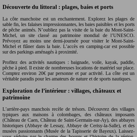
Découverte du littoral : plages, baies et ports
La côte manchoise est un enchantement. Explorez les plages de
sable fin, les falaises impressionnantes, les baies paisibles et les ports
de pêche animés. N’oubliez pas la visite de la baie du Mont-Saint-
Michel, un site classé au patrimoine mondial de l’UNESCO.
Prévoyez au moins une demi-journée pour visiter le Mont-Saint-
Michel et flâner dans la baie. L’accès en camping-car est possible
sur des parkings aménagés à proximité.
Profitez des activités nautiques : baignade, voile, kayak, paddle,
pêche à pied. Il existe de nombreuses locations de matériel sur place.
Comptez environ 20€ par personne et par activité. La côte est un
véritable paradis pour les amateurs de nature et de sports nautiques.
Exploration de l’intérieur : villages, châteaux et
patrimoine
L’arrière-pays manchois recèle de trésors. Découvrez des villages
typiques aux maisons à colombages, des châteaux imposants
(Château de Caen, Château de Saint-Germain-sur-Ay), des abbayes
historiques (Abbaye de Lessay, Abbaye de Cerisy-la-Salle), et des
musées passionnants (Musée de la Tapisserie de Bayeux). Laissez-
vous séduire par le charme des bourgs et l’histoire de la région.