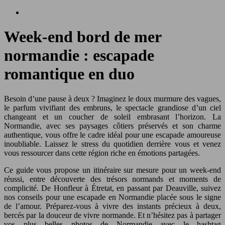
Week-end bord de mer
normandie : escapade
romantique en duo
Besoin d’une pause à deux ? Imaginez le doux murmure des vagues,
le parfum vivifiant des embruns, le spectacle grandiose d’un ciel
changeant et un coucher de soleil embrasant l’horizon. La
Normandie, avec ses paysages côtiers préservés et son charme
authentique, vous offre le cadre idéal pour une escapade amoureuse
inoubliable. Laissez le stress du quotidien derrière vous et venez
vous ressourcer dans cette région riche en émotions partagées.
Ce guide vous propose un itinéraire sur mesure pour un week-end
réussi, entre découverte des trésors normands et moments de
complicité. De Honfleur à Étretat, en passant par Deauville, suivez
nos conseils pour une escapade en Normandie placée sous le signe
de l’amour. Préparez-vous à vivre des instants précieux à deux,
bercés par la douceur de vivre normande. Et n’hésitez pas à partager
vos plus belles photos de Normandie avec le hashtag