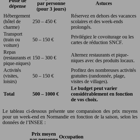
Poste de
par personne
Astuces
dépense
(pour 3 jours)
Hébergement
Réservez en dehors des vacances
(hôtel de
250 – 450 €
scolaires et des week-ends
charme)
prolongés.
Transport
Privilégiez le covoiturage ou les
(train ou
50 – 150 €
cartes de réduction SNCF.
voiture)
Repas
Alternez restaurants et pique-
(restaurants et
150 – 300 €
niques avec des produits locaux.
pique-niques)
Activités
Profitez des nombreuses activités
(visites,
50 – 150 €
gratuites (randonnée, plage,
loisirs)
visites de villages).
Le budget peut varier
Total
500 – 1000 €
considérablement en fonction
de vos choix.
Le tableau ci-dessous présente une comparaison des prix moyens
pour un week-end en Normandie en fonction de la saison, selon les
données de l’INSEE :
Prix moyen
Occupation
par personne