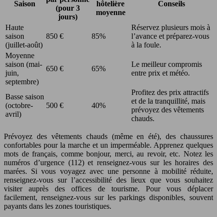
Saison
hôtelière
Conseils
(pour 3
moyenne
jours)
Haute
Réservez plusieurs mois à
saison
850 €
85%
l’avance et préparez-vous
(juillet-août)
à la foule.
Moyenne
saison (mai-
Le meilleur compromis
650 €
65%
juin,
entre prix et météo.
septembre)
Profitez des prix attractifs
Basse saison
et de la tranquillité, mais
(octobre-
500 €
40%
prévoyez des vêtements
avril)
chauds.
Prévoyez des vêtements chauds (même en été), des chaussures
confortables pour la marche et un imperméable. Apprenez quelques
mots de français, comme bonjour, merci, au revoir, etc. Notez les
numéros d’urgence (112) et renseignez-vous sur les horaires des
marées. Si vous voyagez avec une personne à mobilité réduite,
renseignez-vous sur l’accessibilité des lieux que vous souhaitez
visiter auprès des offices de tourisme. Pour vous déplacer
facilement, renseignez-vous sur les parkings disponibles, souvent
payants dans les zones touristiques.