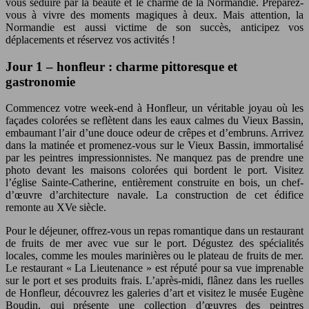
vous séduire par la beauté et le charme de la Normandie. Préparez-
vous à vivre des moments magiques à deux. Mais attention, la
Normandie est aussi victime de son succès, anticipez vos
déplacements et réservez vos activités !
Jour 1 – honfleur : charme pittoresque et
gastronomie
Commencez votre week-end à Honfleur, un véritable joyau où les
façades colorées se reflètent dans les eaux calmes du Vieux Bassin,
embaumant l’air d’une douce odeur de crêpes et d’embruns. Arrivez
dans la matinée et promenez-vous sur le Vieux Bassin, immortalisé
par les peintres impressionnistes. Ne manquez pas de prendre une
photo devant les maisons colorées qui bordent le port. Visitez
l’église Sainte-Catherine, entièrement construite en bois, un chef-
d’œuvre d’architecture navale. La construction de cet édifice
remonte au XVe siècle.
Pour le déjeuner, offrez-vous un repas romantique dans un restaurant
de fruits de mer avec vue sur le port. Dégustez des spécialités
locales, comme les moules marinières ou le plateau de fruits de mer.
Le restaurant « La Lieutenance » est réputé pour sa vue imprenable
sur le port et ses produits frais. L’après-midi, flânez dans les ruelles
de Honfleur, découvrez les galeries d’art et visitez le musée Eugène
Boudin, qui présente une collection d’œuvres des peintres