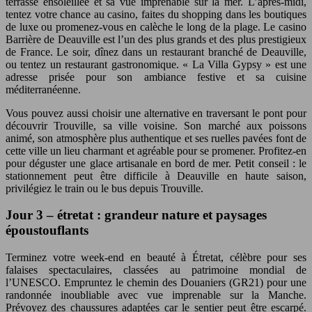
terrasse ensoleillée et sa vue imprenable sur la mer. L’après-midi,
tentez votre chance au casino, faites du shopping dans les boutiques
de luxe ou promenez-vous en calèche le long de la plage. Le casino
Barrière de Deauville est l’un des plus grands et des plus prestigieux
de France. Le soir, dînez dans un restaurant branché de Deauville,
ou tentez un restaurant gastronomique. « La Villa Gypsy » est une
adresse prisée pour son ambiance festive et sa cuisine
méditerranéenne.
Vous pouvez aussi choisir une alternative en traversant le pont pour
découvrir Trouville, sa ville voisine. Son marché aux poissons
animé, son atmosphère plus authentique et ses ruelles pavées font de
cette ville un lieu charmant et agréable pour se promener. Profitez-en
pour déguster une glace artisanale en bord de mer. Petit conseil : le
stationnement peut être difficile à Deauville en haute saison,
privilégiez le train ou le bus depuis Trouville.
Jour 3 – étretat : grandeur nature et paysages
époustouflants
Terminez votre week-end en beauté à Étretat, célèbre pour ses
falaises spectaculaires, classées au patrimoine mondial de
l’UNESCO. Empruntez le chemin des Douaniers (GR21) pour une
randonnée inoubliable avec vue imprenable sur la Manche.
Prévoyez des chaussures adaptées car le sentier peut être escarpé.